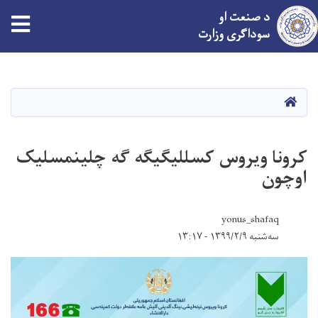
د صنعت او
tion
سوداګری وزارت
اصلي
منځپانګه
دانګل
کور
کرونا ویروس کسللیگیگه گه چلینمسلیک
اوچون
yonus_shafaq
سه‌شنبه ۱۳۹۹/۲/۹ - ۱۳:۱۷