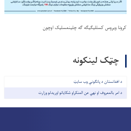
کرونا ویروس کسللیگیگه گه چلینمسلیک اوچون
چټک لینکونه
د افغانستان د پانګونې وب سايټ
د امر بالمعروف او نهي عن المنکراو شکایاتو اوریدلو وزارت