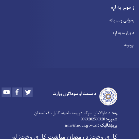
ز مونږ په اړه
پخوانی ویب پاڼه
د وزارت په اړه
تړونونه
Youtube
Facebook
Twitter
د صنعت او سوداګرۍ وزارت
پته:
د دارالامان سړک درېیمه ناحیه، کابل، افغانستان
شمېره:
0093202500328
بریښنالیک :
info@moci.gov.af
کاري وخت:
د رمضان میاشت کاري وخت: له