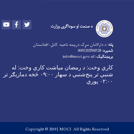
Youtube
Facebook
Twitter
د صنعت او سوداګرۍ وزارت
پته:
د دارالامان سړک درېیمه ناحیه، کابل، افغانستان
شمېره:
0093202500328
بریښنالیک :
info@moci.gov.af
کاري وخت:
د رمضان میاشت کاري وخت: له
شنبي تر پنج‌شنبي د سهار ۰۹:۰۰ څخه دمازیګر تر
۰۲:۰۰ پوري
Copyright © 2019 | MOCI. All Rights Reserved