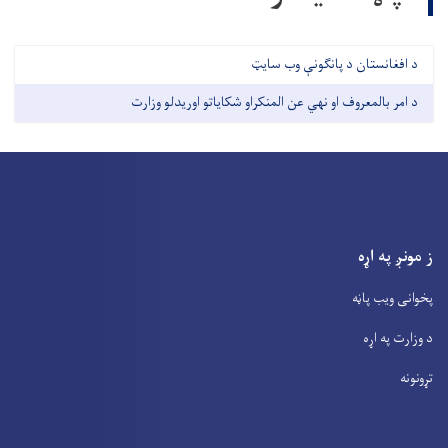
د افغانستان د پانګونې وب سايټ
د امر بالمعروف او نهي عن المنکراو شکایاتو اوریدلو وزارت
ز مونږ په اړه
پخوانی ویب پاڼه
د وزارت په اړه
تړونونه