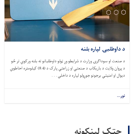
د داوطلبۍ لپاره بلنه
د صنعت او سوداګرۍ وزارت د شرایطو وړ ټولو داوطلبانو ته بلنه ورکوي تر څو
د پروان ولایت د باریکاب د صنعتي او زراعتي پارک د (8.4) کیلومتره احاطوي
دیوال او امنیتي برجونو جوړولو لپاره د داخلي . . .
نور...
چټک لینکونه